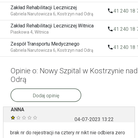
Zakład Rehabilitacji Leczniczej
local_phone
41 240 18 
Gabriela Narutowicza 6, Kostrzyn nad Odrą
Zakład Rehabilitacji Leczniczej Witnica
local_phone
41 240 18 
Piaskowa 4, Witnica
Zespół Transportu Medycznego
local_phone
41 240 18 
Gabriela Narutowicza 6, Kostrzyn nad Odrą
Opinie o: Nowy Szpital w Kostrzynie nad
Odrą
Dodaj opinię
ANNA
04-07-2023 13:22
brak nr do rejestracji na cztery nr nikt nie odbiera zero