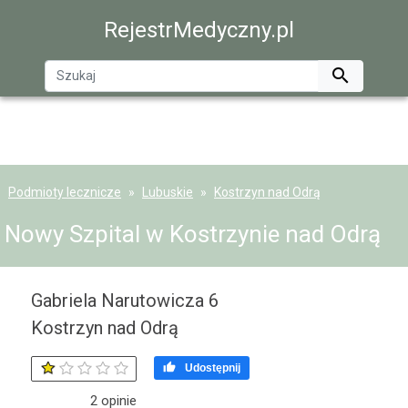
RejestrMedyczny.pl

Podmioty lecznicze
Lubuskie
Kostrzyn nad Odrą
Nowy Szpital w Kostrzynie nad Odrą
Gabriela Narutowicza 6
Kostrzyn nad Odrą

Udostępnij
2
opinie