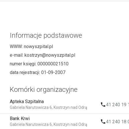
Informacje podstawowe
WWW:
nowyszpital.pl
e-mail:
kostrzyn@nowyszpital.pl
numer księgi:
000000021510
data rejestracji:
01-09-2007
Komórki organizacyjne
Apteka Szpitalna
local_phone
41 240 19 
Gabriela Narutowicza 6, Kostrzyn nad Odrą
Bank Krwi
local_phone
41 240 18 
Gabriela Narutowicza 6, Kostrzyn nad Odrą