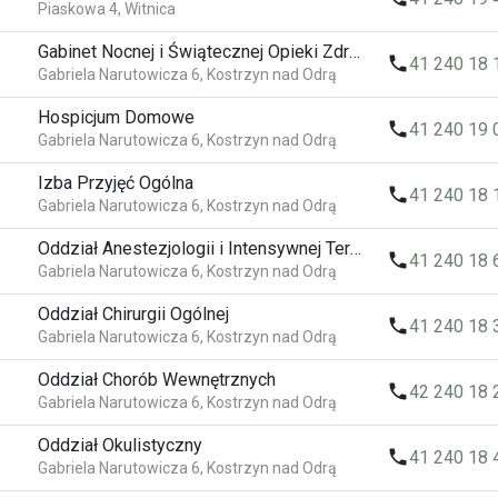
Piaskowa 4, Witnica
Gabinet Nocnej i Świątecznej Opieki Zdrowotnej
local_phone
41 240 18 
Gabriela Narutowicza 6, Kostrzyn nad Odrą
Hospicjum Domowe
local_phone
41 240 19 
Gabriela Narutowicza 6, Kostrzyn nad Odrą
Izba Przyjęć Ogólna
local_phone
41 240 18 
Gabriela Narutowicza 6, Kostrzyn nad Odrą
Oddział Anestezjologii i Intensywnej Terapii
local_phone
41 240 18 
Gabriela Narutowicza 6, Kostrzyn nad Odrą
Oddział Chirurgii Ogólnej
local_phone
41 240 18 
Gabriela Narutowicza 6, Kostrzyn nad Odrą
Oddział Chorób Wewnętrznych
local_phone
42 240 18 
Gabriela Narutowicza 6, Kostrzyn nad Odrą
Oddział Okulistyczny
local_phone
41 240 18 
Gabriela Narutowicza 6, Kostrzyn nad Odrą