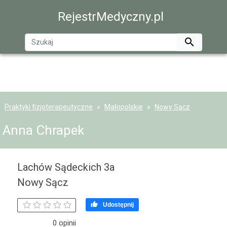
RejestrMedyczny.pl

Praktyki fizjoterapeutyczne
Małopolskie
Nowy Sącz
Anna Chrapek
Lachów Sądeckich 3a
Nowy Sącz

Udostępnij
0 opinii