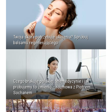
Twoja skóra potrzebuje ukojenia? Spróbuj
balsamu regenerującego
Czego brakuje polskiej telemedycynie i jak
próbujemy to zmienić – rozmowa z Piotrem
Sochanem