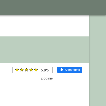

Udostępnij
5.0
/
5
2
opinie