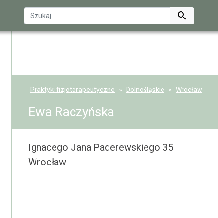

Praktyki fizjoterapeutyczne
Dolnośląskie
Wrocław
Ewa Raczyńska
Ignacego Jana Paderewskiego 35
Wrocław