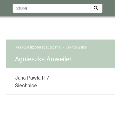

Praktyki fizjoterapeutyczne
Dolnośląskie
Agnieszka Anweiler
Jana Pawła II 7
Siechnice