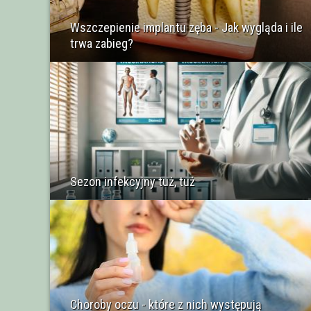
Wszczepienie implantu zęba - Jak wygląda i ile
trwa zabieg?
Sezon infekcyjny tuż, tuż
Choroby oczu - które z nich występują