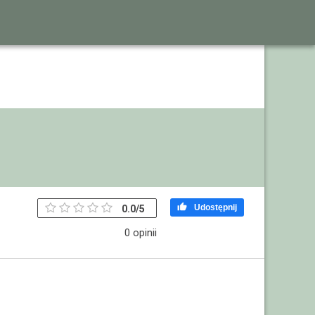

Udostępnij
0.0
/
5
0 opinii