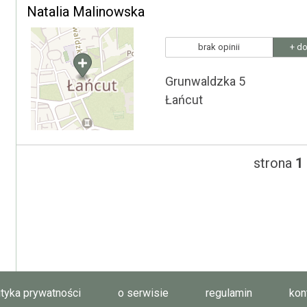
Natalia Malinowska
brak opinii
+ do
Grunwaldzka 5
Łańcut
strona
1
ityka prywatności
o serwisie
regulamin
kon