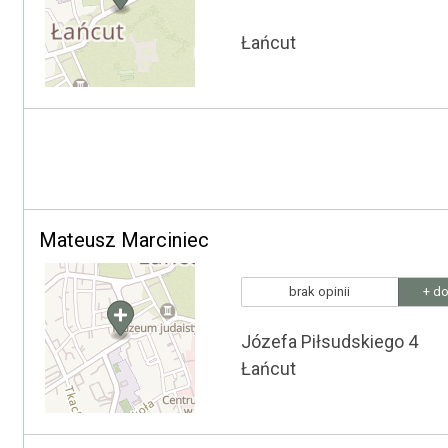
Łańcut
Mateusz Marciniec
brak opinii
+ do
Józefa Piłsudskiego 4
Łańcut