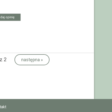
daj opinię
z 2
następna
»
takt