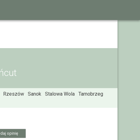
ańcut
Rzeszów
Sanok
Stalowa Wola
Tarnobrzeg
daj opinię