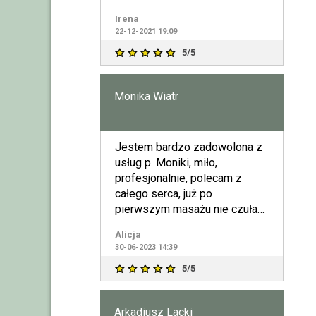
dają w rezulta
Irena
22-12-2021 19:09
5/5
Monika Wiatr
Jestem bardzo zadowolona z
usług p. Moniki, miło,
profesjonalnie, polecam z
całego serca, już po
pierwszym masażu nie czułam
bólu.
Alicja
30-06-2023 14:39
5/5
Arkadiusz Lacki