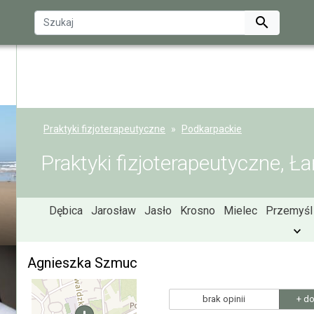

Praktyki fizjoterapeutyczne
Podkarpackie
Praktyki fizjoterapeutyczne, Ł
Dębica
Jarosław
Jasło
Krosno
Mielec
Przemyśl
Agnieszka Szmuc
brak opinii
+ do