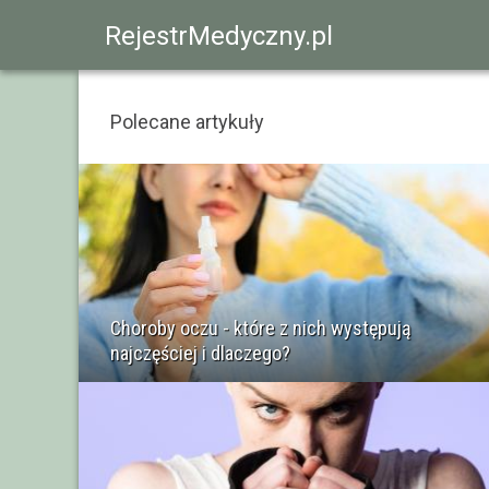
RejestrMedyczny.pl
Polecane artykuły
Choroby oczu - które z nich występują
najczęściej i dlaczego?