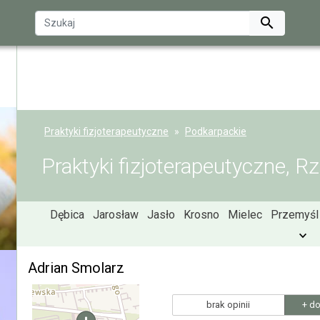

Praktyki fizjoterapeutyczne
Podkarpackie
Praktyki fizjoterapeutyczne, 
Dębica
Jarosław
Jasło
Krosno
Mielec
Przemyśl
Adrian Smolarz
brak opinii
+ do