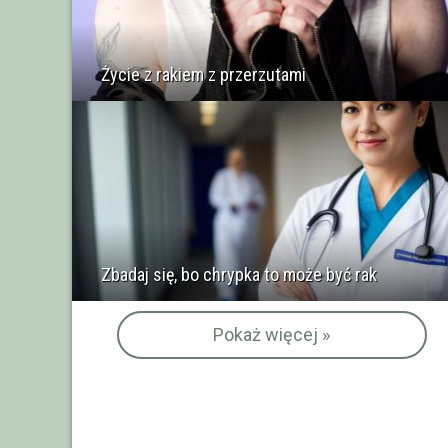
Życie z rakiem z przerzutami
Zbadaj się, bo chrypka to może być rak
Pokaż więcej »