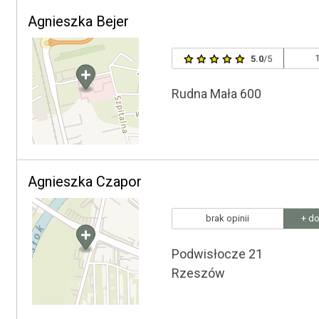
Agnieszka Bejer
1
5.0
/5
Rudna Mała 600
Agnieszka Czapor
brak opinii
+ do
Podwisłocze 21
Rzeszów