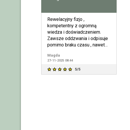
Rewelacyjny fizjo ,
kompetentny z ogromną
wiedza i doświadczeniem.
Zawsze oddzwania i odpisuje
pomimo braku czasu , nawet
późno w nocy . Nie ma
Magda
lepszych w Zgor
27-11-2025 08:44
5/5