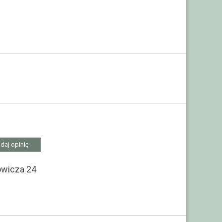
daj opinię
owicza 24