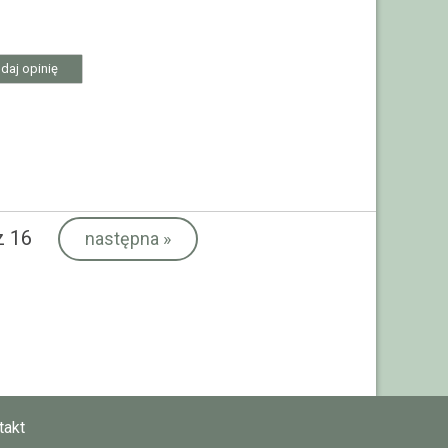
daj opinię
 16
następna
»
takt