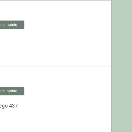
daj opinię
daj opinię
ego 437