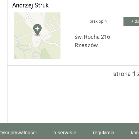
Andrzej Struk
brak opinii
+ do
św. Rocha 216
Rzeszów
strona
1
z
ityka prywatności
o serwisie
regulamin
kon