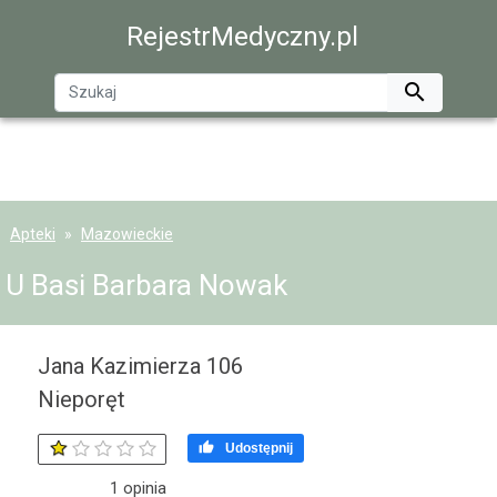
RejestrMedyczny.pl

Apteki
Mazowieckie
U Basi Barbara Nowak
Jana Kazimierza 106
Nieporęt

Udostępnij
1
opinia