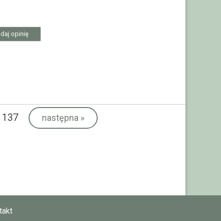
daj opinię
 137
następna
»
takt