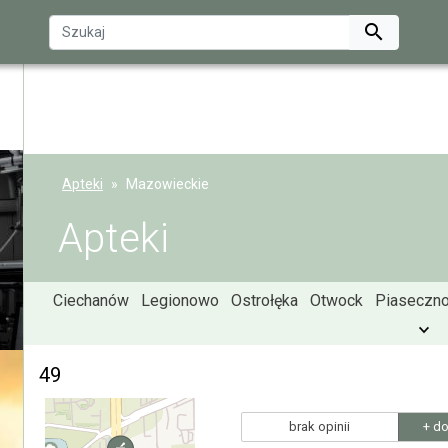

Apteki
Mazowieckie
Apteki
Ciechanów
Legionowo
Ostrołęka
Otwock
Piaseczn
49
brak opinii
+ do