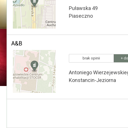
Puławska 49
Piaseczno
A&B
brak opinii
+ do
Antoniego Wierzejewskie
Konstancin-Jeziorna