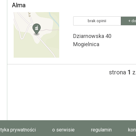
Alma
brak opinii
+ do
Dziarnowska 40
Mogielnica
strona
1
z
ityka prywatności
o serwisie
regulamin
kon