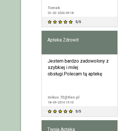
Tomek
01-02-2026 09:18
5/5
Apteka Zdrowit
Jestem bardzo zadowolony z
szybkiej i milej
obsługi.Polecam tą aptekę
mikus.72@tlen.pl
18-09-2014 19:10
5/5
Twoja Apteka