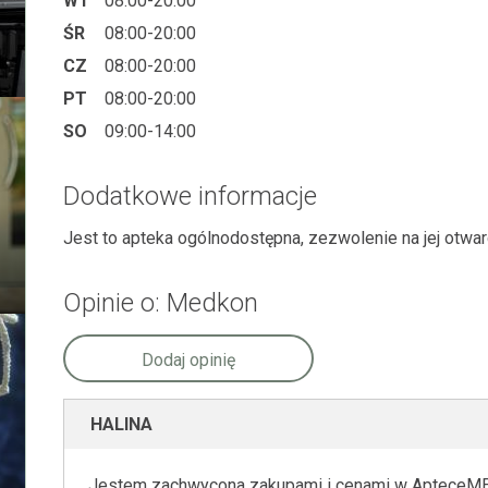
WT
08:00-20:00
ŚR
08:00-20:00
CZ
08:00-20:00
PT
08:00-20:00
SO
09:00-14:00
Dodatkowe informacje
Jest to apteka ogólnodostępna, zezwolenie na jej otwa
Opinie o: Medkon
Dodaj opinię
HALINA
Jestem zachwycona zakupami i cenami w ApteceMED