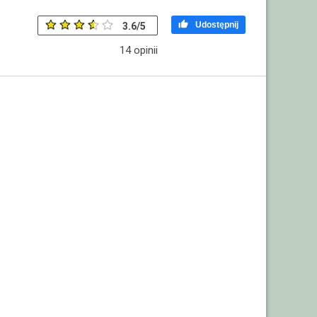

Udostępnij
3.6
/
5
14
opinii