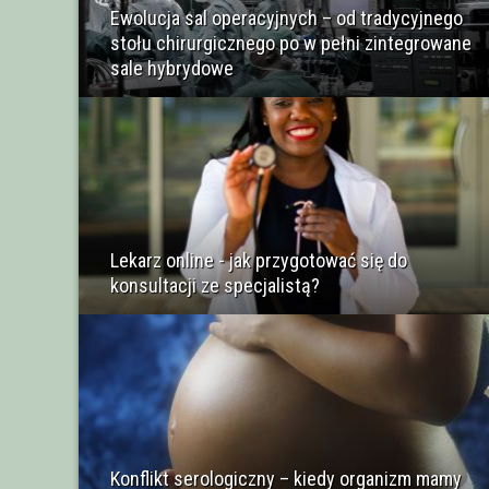
Ewolucja sal operacyjnych – od tradycyjnego
stołu chirurgicznego po w pełni zintegrowane
sale hybrydowe
Lekarz online - jak przygotować się do
konsultacji ze specjalistą?
Konflikt serologiczny – kiedy organizm mamy