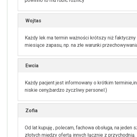
powinno to mu robić różnicy
Wojtas
Każdy lek ma termin ważności krótszy niż faktyczny 
miesiące zapasu, np. na złe warunki przechowywania
Ewcia
Każdy pacjent jest informowany o krótkim terminie,i
niskie ceny,bardzo życzliwy personel:)
Zofia
Od lat kupuję , polecam, fachowa obsługa, na jeden
złotych między ofertą innych łącznie z przychodnią.