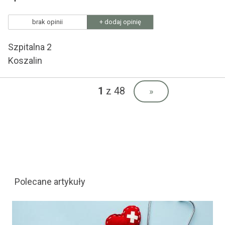
brak opinii
+ dodaj opinię
Szpitalna 2
Koszalin
1
z 48
»
Polecane artykuły