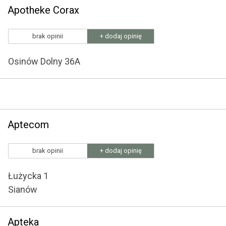
Apotheke Corax
brak opinii
+ dodaj opinię
Osinów Dolny 36A
Aptecom
brak opinii
+ dodaj opinię
Łużycka 1
Sianów
Apteka