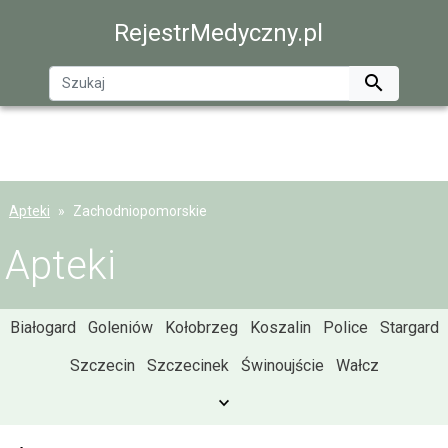
RejestrMedyczny.pl

Apteki
Zachodniopomorskie
Apteki
Białogard
Goleniów
Kołobrzeg
Koszalin
Police
Stargard
Szczecin
Szczecinek
Świnoujście
Wałcz