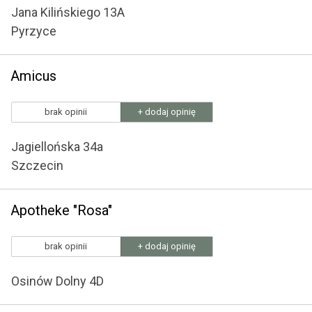
Jana Kilińskiego 13A
Pyrzyce
Amicus
brak opinii
+ dodaj opinię
Jagiellońska 34a
Szczecin
Apotheke "Rosa"
brak opinii
+ dodaj opinię
Osinów Dolny 4D