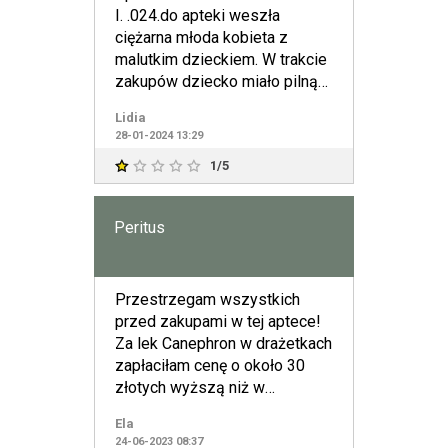
I. .024.do apteki weszła
ciężarna młoda kobieta z
malutkim dzieckiem. W trakcie
zakupów dziecko miało pilną
potrzebę skorzystania z
Lidia
28-01-2024 13:29
1/5
Peritus
Przestrzegam wszystkich
przed zakupami w tej aptece!
Za lek Canephron w drażetkach
zapłaciłam cenę o około 30
złotych wyższą niż w
pozostałych aptekach. 80-proc
Ela
24-06-2023 08:37