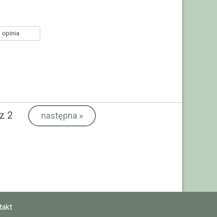
 opinia
z 2
następna
»
takt