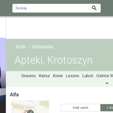

Apteki
Wielkopolskie
Apteki, Krotoszyn
Gniezno
Kalisz
Konin
Leszno
Luboń
Ostrów W
Alfa
brak opinii
+ do