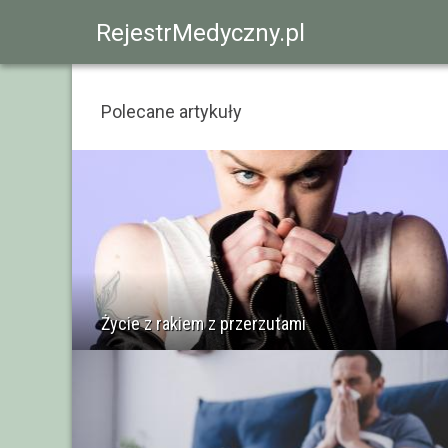
RejestrMedyczny.pl
Polecane artykuły
Życie z rakiem z przerzutami