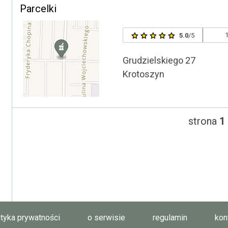
Parcelki
1
5.0
/5
Grudzielskiego 27
Krotoszyn
strona
1
ityka prywatności
o serwisie
regulamin
kon