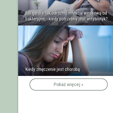
Ból gardła: jak odróżnić infekcję wirusową od
bakteryjnej i kiedy potrzebny jest antybiotyk?
Kiedy zmęczenie jest chorobą
Pokaż więcej »