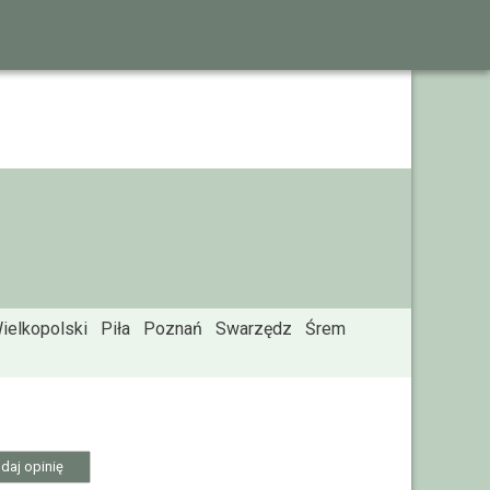
ielkopolski
Piła
Poznań
Swarzędz
Śrem
daj opinię