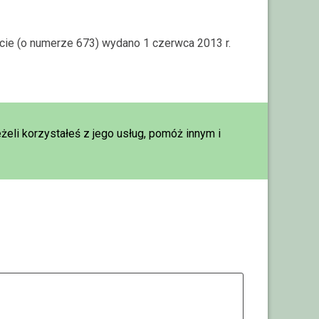
rcie (o numerze 673) wydano 1 czerwca 2013 r.
eżeli korzystałeś z jego usług, pomóż innym i