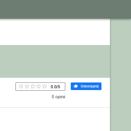

Udostępnij
0.0
/
5
0 opinii