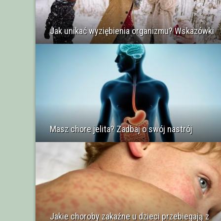
Jak unikać wyziębienia organizmu? Wskazówki
Masz chore jelita? Zadbaj o swój nastrój
Jakie choroby zakaźne u dzieci przebiegają z