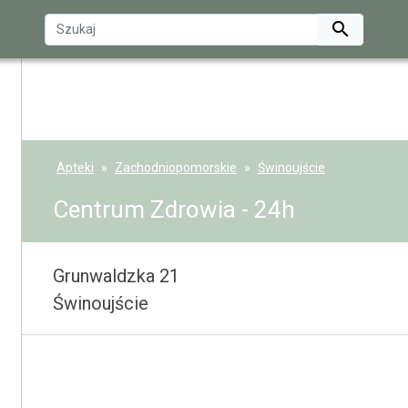

Apteki
Zachodniopomorskie
Świnoujście
Centrum Zdrowia - 24h
Grunwaldzka 21
Świnoujście