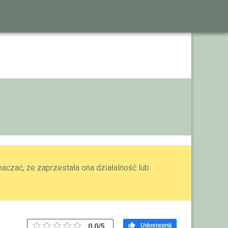
aczać, że zaprzestała ona działalność lub

Udostępnij
0.0
/
5