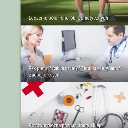
Leczenie bólu i chorób reumatycznych
Rak piersi? Rak prostaty? Terapia sterydami?
Zadbaj o kości!
Po czym można poznać dobry sklep