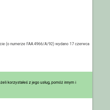
arcie (o numerze FAA.4966/A/92) wydano 17 czerwca
eżeli korzystałeś z jego usług, pomóż innym i