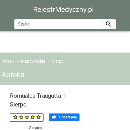
RejestrMedyczny.pl

Apteki
Mazowieckie
Sierpc
Apteka
Romualda Traugutta 1
Sierpc

Udostępnij
2
opinie