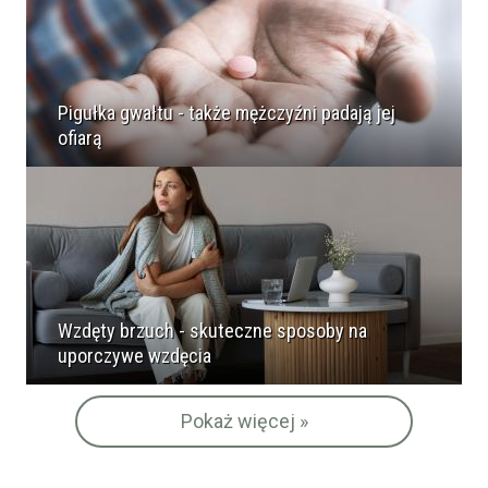
Pigułka gwałtu - także mężczyźni padają jej
ofiarą
Wzdęty brzuch - skuteczne sposoby na
uporczywe wzdęcia
Pokaż więcej »