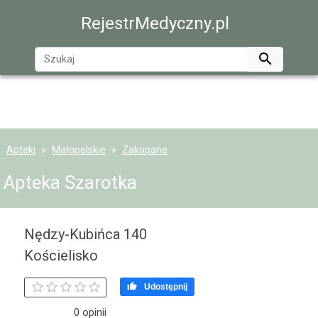
RejestrMedyczny.pl

Apteki
Małopolskie
Zakopane
Apteka Szarotka
Nędzy-Kubińca 140
Kościelisko

Udostępnij
0 opinii