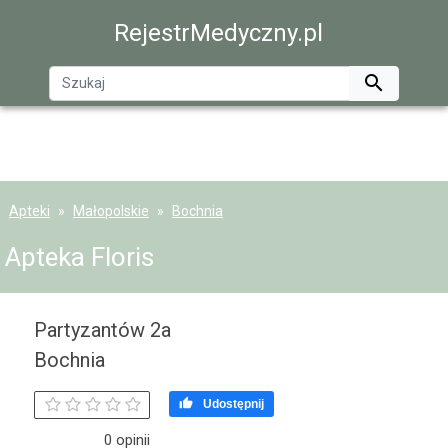
RejestrMedyczny.pl

Apteki
Małopolskie
Bochnia
Apteka Floris
Partyzantów 2a
Bochnia

Udostępnij
0 opinii