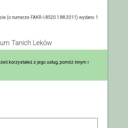
rcie (o numerze FAKR-I.8520.1.88.2011) wydano 1
rum Tanich Leków
eżeli korzystałeś z jego usług, pomóż innym i