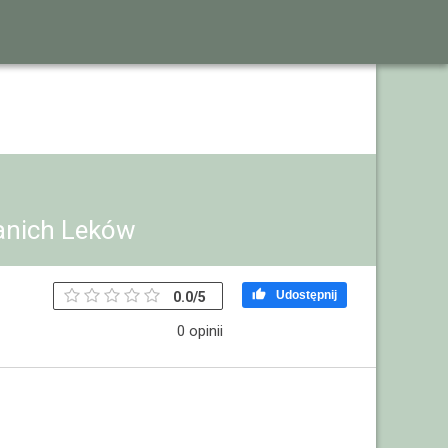
anich Leków

Udostępnij
0.0
/
5
0 opinii