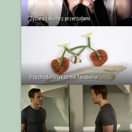
Życie z rakiem z przerzutami
Psychodietetyk to nie fanaberia