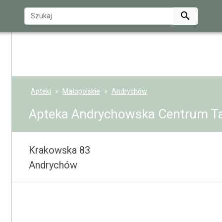

Apteki
Małopolskie
Andrychów
Apteka Andrychowska Centrum T
Krakowska 83
Andrychów