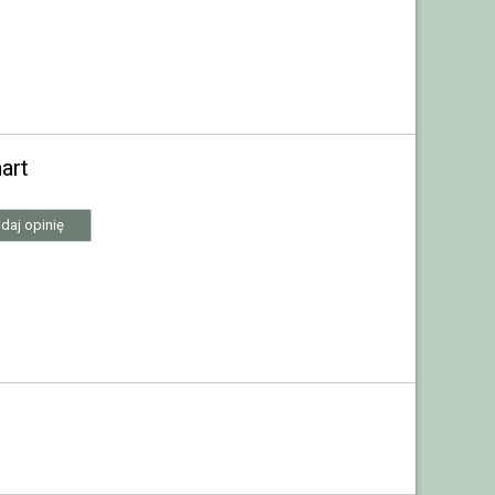
art
daj opinię