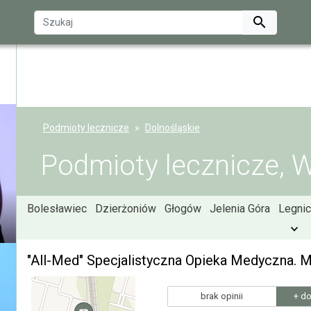

Podmioty lecznicze
Dolnośląskie
Podmioty lecznicze, 
Bolesławiec
Dzierżoniów
Głogów
Jelenia Góra
Legnic
"All-Med" Specjalistyczna Opieka Medyczna. 
brak opinii
+ do