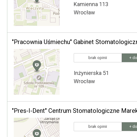
Kamienna 113
Wrocław
"Pracownia Uśmiechu" Gabinet Stomatologicz
brak opinii
+ do
Inżynierska 51
Wrocław
"Pres-I-Dent" Centrum Stomatologiczne Mare
brak opinii
+ do