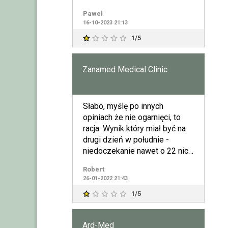
większymi problemami.Pani
Paweł
powinn
16-10-2023 21:13
1/5
Zanamed Medical Clinic
Słabo, myślę po innych
opiniach że nie ogarnięci, to
racja. Wynik który miał być na
drugi dzień w południe -
niedoczekanie nawet o 22 nic.
A człowiek jak na szp
Robert
26-01-2022 21:43
1/5
Ard-Med