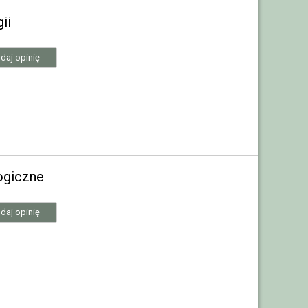
ii
daj opinię
ogiczne
daj opinię