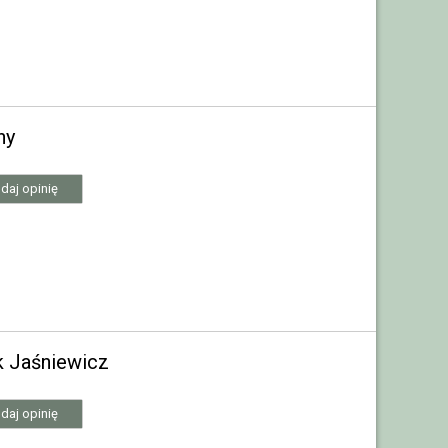
ny
daj opinię
k Jaśniewicz
daj opinię