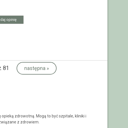
daj opinię
 81
następna
»
pieką zdrowotną. Mogą to być szpitale, kliniki i
i związane z zdrowiem.