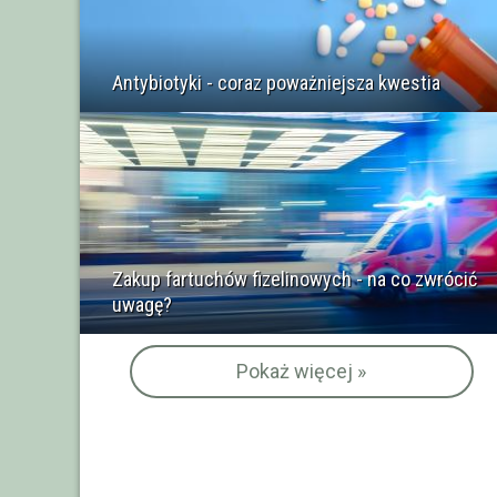
Antybiotyki - coraz poważniejsza kwestia
Zakup fartuchów fizelinowych - na co zwrócić
uwagę?
Pokaż więcej »