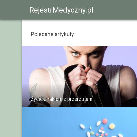
RejestrMedyczny.pl
Polecane artykuły
Życie z rakiem z przerzutami