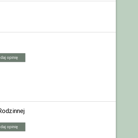
daj opinię
Rodzinnej
daj opinię