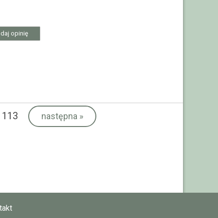
daj opinię
 113
następna
»
takt