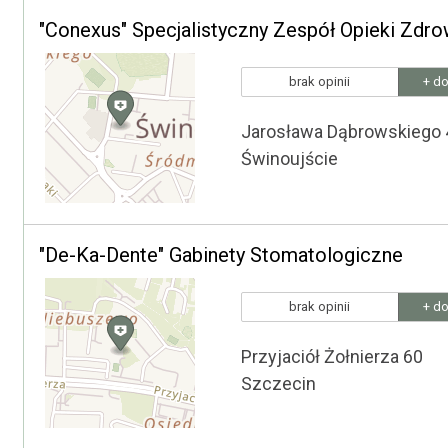
"Conexus" Specjalistyczny Zespół Opieki Zdro
brak opinii
+ do
Jarosława Dąbrowskiego 
Świnoujście
"De-Ka-Dente" Gabinety Stomatologiczne
brak opinii
+ do
Przyjaciół Żołnierza 60
Szczecin