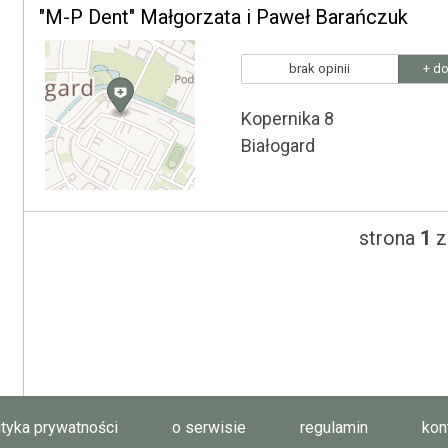
"M-P Dent" Małgorzata i Paweł Barańczuk
brak opinii
+ do
Kopernika 8
Białogard
strona
1
z
ityka prywatności
o serwisie
regulamin
kon