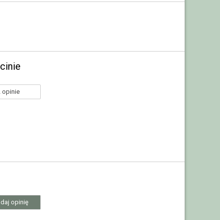
cinie
 opinie
daj opinię