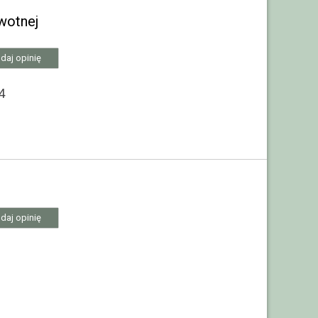
wotnej
daj opinię
4
daj opinię