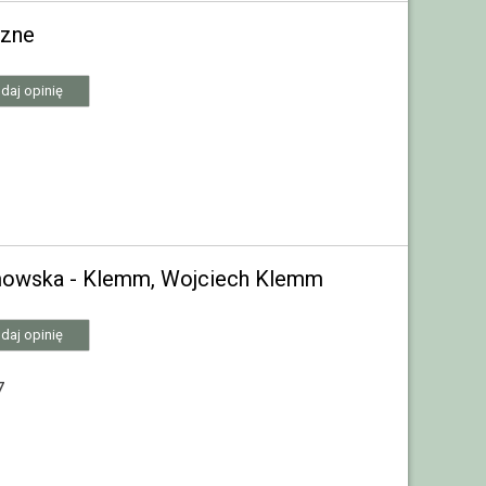
czne
daj opinię
Dmowska - Klemm, Wojciech Klemm
daj opinię
7