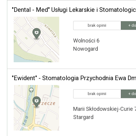
"Dental - Med" Usługi Lekarskie i Stomatologi
brak opinii
+ do
Wolności 6
Nowogard
"Ewident" - Stomatologia Przychodnia Ewa 
brak opinii
+ do
Marii Skłodowskiej-Curie 
Stargard