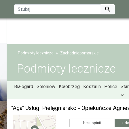

Podmioty lecznicze
Zachodniopomorskie
Podmioty lecznicze
Białogard
Goleniów
Kołobrzeg
Koszalin
Police
Sta
"Aga" Usługi Pielęgniarsko - Opiekuńcze Agni
brak opinii
+ do