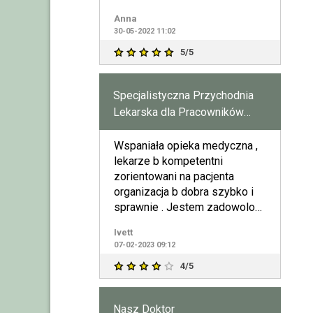
Czuję się tak, jakbym
Anna
30-05-2022 11:02
5/5
Specjalistyczna Przychodnia
Lekarska dla Pracowników
Wojska SPZOZ
Wspaniała opieka medyczna ,
lekarze b kompetentni
zorientowani na pacjenta
organizacja b dobra szybko i
sprawnie . Jestem zadowolona
.
Ivett
07-02-2023 09:12
4/5
Nasz Doktor