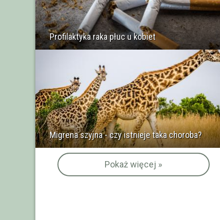
Profilaktyka raka płuc u kobiet
Migrena szyjna - czy istnieje taka choroba?
Pokaż więcej »