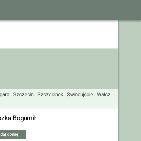
rgard
Szczecin
Szczecinek
Świnoujście
Wałcz
eszka Bogumił
daj opinię