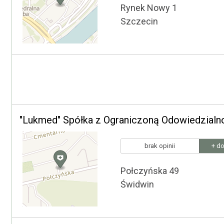
Rynek Nowy 1
Szczecin
"Lukmed" Spółka z Ograniczoną Odowiedzialn
brak opinii
+ do
Połczyńska 49
Świdwin