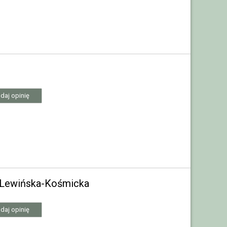
daj opinię
a Lewińska-Kośmicka
daj opinię