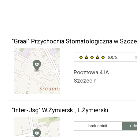
"Graal" Przychodnia Stomatologiczna w Szcze
2
5.0
/5
Pocztowa 41A
Szczecin
"Inter-Usg" W.Żymierski, L.Żymierski
brak opinii
+ do