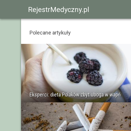
RejestrMedyczny.pl
Polecane artykuły
Eksperci: dieta Polaków zbyt uboga w wapń