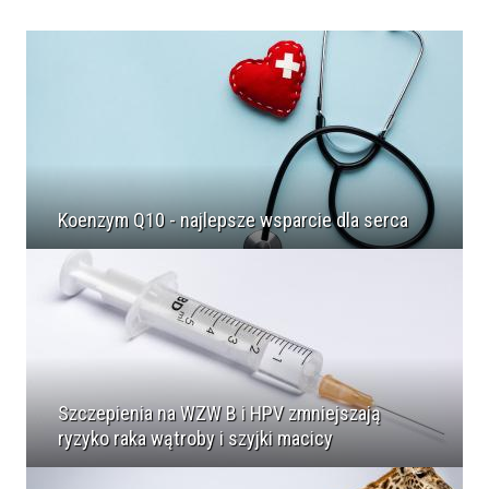
Koenzym Q10 - najlepsze wsparcie dla serca
Szczepienia na WZW B i HPV zmniejszają
ryzyko raka wątroby i szyjki macicy