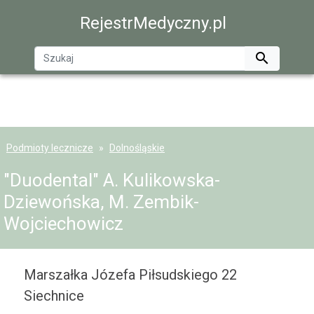
RejestrMedyczny.pl

Podmioty lecznicze
Dolnośląskie
"Duodental" A. Kulikowska-
Dziewońska, M. Zembik-
Wojciechowicz
Marszałka Józefa Piłsudskiego 22
Siechnice