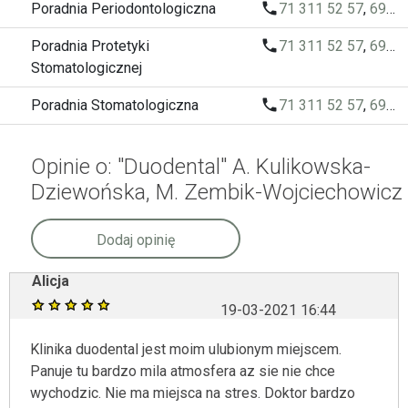
local_phone
Poradnia Periodontologiczna
71 311 52 57
,
697 896 486
local_phone
Poradnia Protetyki
71 311 52 57
,
697 896 486
Stomatologicznej
local_phone
Poradnia Stomatologiczna
71 311 52 57
,
697 896 486
Opinie o: "Duodental" A. Kulikowska-
Dziewońska, M. Zembik-Wojciechowicz
Dodaj opinię
Alicja
19-03-2021 16:44
Klinika duodental jest moim ulubionym miejscem.
Panuje tu bardzo mila atmosfera az sie nie chce
wychodzic. Nie ma miejsca na stres. Doktor bardzo