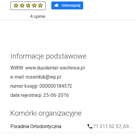

Udostępnij
4
opinie
Informacje podstawowe
WWW:
www.duodental-siechnice.pl
e-mail:
mzembik@wp.pl
numer księgi:
000000184572
data rejestracji:
25-06-2016
Komórki organizacyjne
local_phone
Poradnia Ortodontyczna
71 311 52 57
,
697 896 486