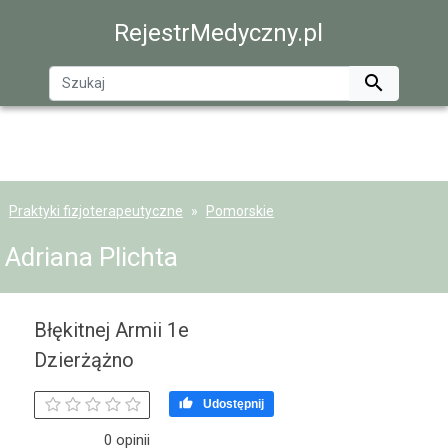
RejestrMedyczny.pl

Praktyki fizjoterapeutyczne
Pomorskie
Adriana Plichta
Błękitnej Armii 1e
Dzierżążno

Udostępnij
0 opinii