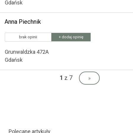
Gdańsk
Anna Piechnik
brak opinii
+ dodaj opinię
Grunwaldzka 472A
Gdańsk
1
z 7
»
Polecane artykuły