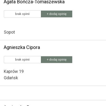
Agata Bończa-Tomaszewska
brak opinii
+ dodaj opinię
Sopot
Agnieszka Cipora
brak opinii
+ dodaj opinię
Kaprów 19
Gdańsk