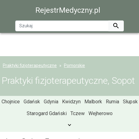
RejestrMedyczny.pl

Praktyki fizjoterapeutyczne
Pomorskie
Praktyki fizjoterapeutyczne, Sopot
Chojnice
Gdańsk
Gdynia
Kwidzyn
Malbork
Rumia
Słupsk
Starogard Gdański
Tczew
Wejherowo