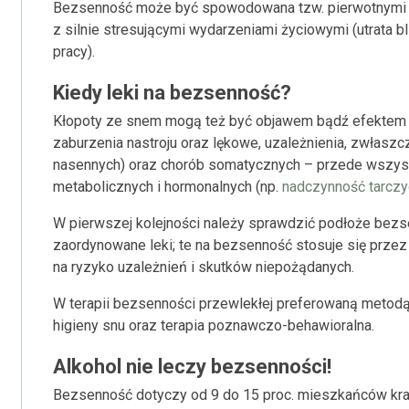
Bezsenność może być spowodowana tzw. pierwotnymi z
z silnie stresującymi wydarzeniami życiowymi (utrata bl
pracy).
Kiedy leki na bezsenność?
Kłopoty ze snem mogą też być objawem bądź efektem 
zaburzenia nastroju oraz lękowe, uzależnienia, zwłaszc
nasennych) oraz chorób somatycznych – przede wszystk
metabolicznych i hormonalnych (np.
nadczynność tarczy
W pierwszej kolejności należy sprawdzić podłoże bezse
zaordynowane leki; te na bezsenność stosuje się przez 
na ryzyko uzależnień i skutków niepożądanych.
W terapii bezsenności przewlekłej preferowaną metod
higieny snu oraz terapia poznawczo-behawioralna.
Alkohol nie leczy bezsenności!
Bezsenność dotyczy od 9 do 15 proc. mieszkańców kraj