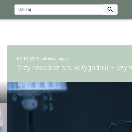

08-12-2025 |
zdrowie.pap.pl
Trzy noce bez snu w tygodniu – czy 