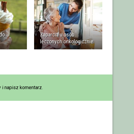
 do
Zaparcia u osób
leczonych onkologicznie
 i napisz komentarz.