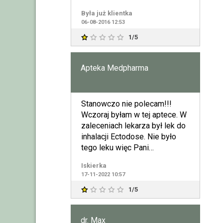
Była już klientka
06-08-2016 12:53
1/5
Apteka Medpharma
Stanowczo nie polecam!!!
Wczoraj byłam w tej aptece. W
zaleceniach lekarza był lek do
inhalacji Ectodose. Nie było
tego leku więc Pani
farmaceutka odrazu zapro
Iskierka
17-11-2022 10:57
1/5
dr. Max