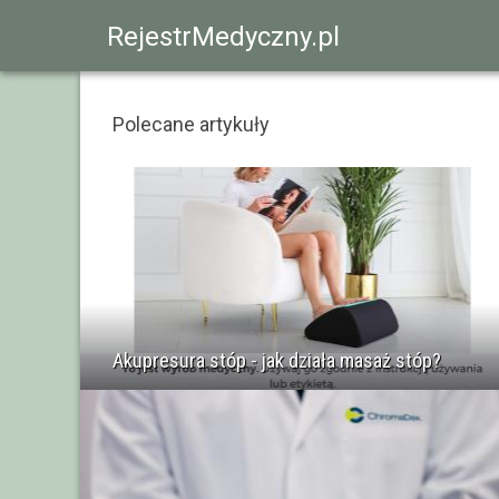
RejestrMedyczny.pl
Polecane artykuły
Akupresura stóp - jak działa masaż stóp?