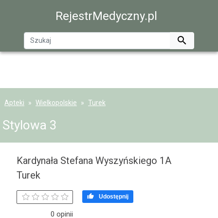
RejestrMedyczny.pl

Apteki
Wielkopolskie
Turek
Stylowa 3
Kardynała Stefana Wyszyńskiego 1A
Turek

Udostępnij
0 opinii