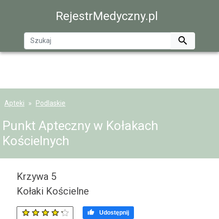
RejestrMedyczny.pl

Apteki
Podlaskie
Punkt Apteczny w Kołakach
Kościelnych
Krzywa 5
Kołaki Kościelne

Udostępnij