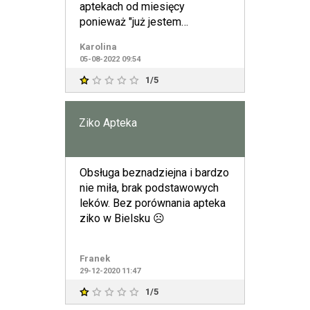
aptekach od miesięcy
ponieważ "już jestem
zaopatrzona w lek". Pani
Karolina
odbierają
05-08-2022 09:54
1/5
Ziko Apteka
Obsługa beznadziejna i bardzo
nie miła, brak podstawowych
leków. Bez porównania apteka
ziko w Bielsku ☹️
Franek
29-12-2020 11:47
1/5