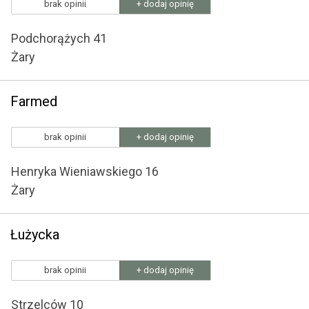
brak opinii
+ dodaj opinię
Podchorążych 41
Żary
Farmed
brak opinii
+ dodaj opinię
Henryka Wieniawskiego 16
Żary
Łużycka
brak opinii
+ dodaj opinię
Strzelców 10