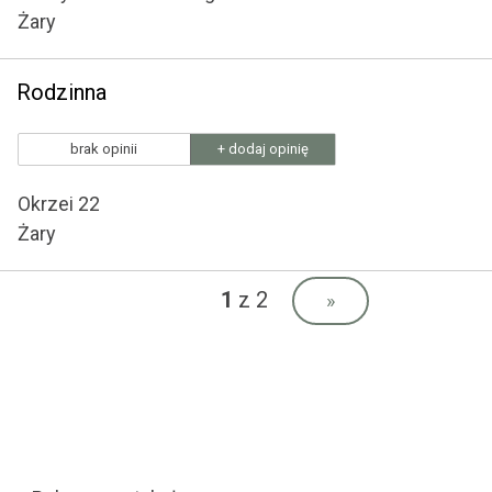
Żary
Rodzinna
brak opinii
+ dodaj opinię
Okrzei 22
Żary
1
z 2
»