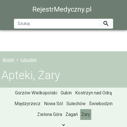
RejestrMedyczny.pl

Apteki
Lubuskie
Apteki, Żary
Gorzów Wielkopolski
Gubin
Kostrzyn nad Odrą
Międzyrzecz
Nowa Sól
Sulechów
Świebodzin
Zielona Góra
Żagań
Żary