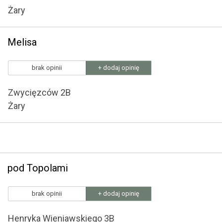
Żary
Melisa
brak opinii
+ dodaj opinię
Zwycięzców 2B
Żary
pod Topolami
brak opinii
+ dodaj opinię
Henryka Wieniawskiego 3B