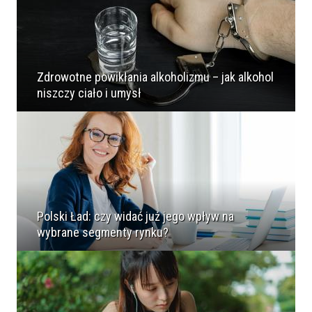
Zdrowotne powikłania alkoholizmu – jak alkohol
niszczy ciało i umysł
Polski Ład: czy widać już jego wpływ na
wybrane segmenty rynku?