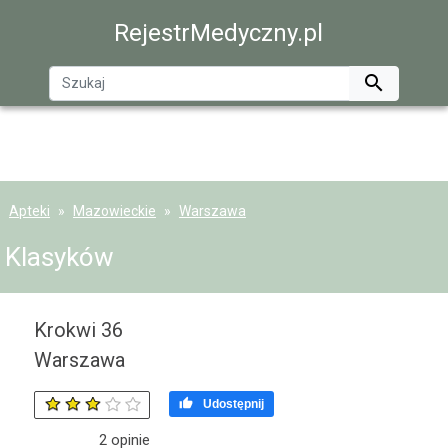
RejestrMedyczny.pl

Apteki
Mazowieckie
Warszawa
Klasyków
Krokwi 36
Warszawa

Udostępnij
2
opinie