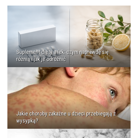
Suplement diety a lek: czym naprawdę się
różnią i jak je odróżnić
Jakie choroby zakaźne u dzieci przebiegają z
wysypką?