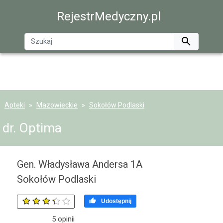
RejestrMedyczny.pl

Apteki
Mazowieckie
Sokołów Podlaski
dr. Optima
Gen. Władysława Andersa 1A
Sokołów Podlaski

Udostępnij
5
opinii