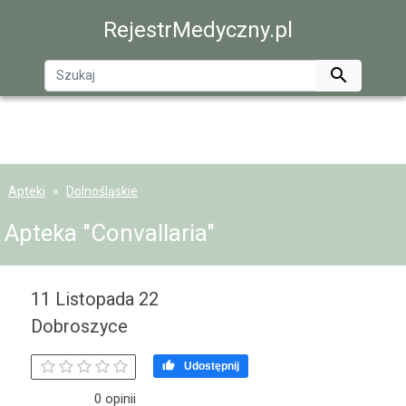
RejestrMedyczny.pl

Apteki
Dolnośląskie
Apteka "Convallaria"
11 Listopada 22
Dobroszyce

Udostępnij
0 opinii