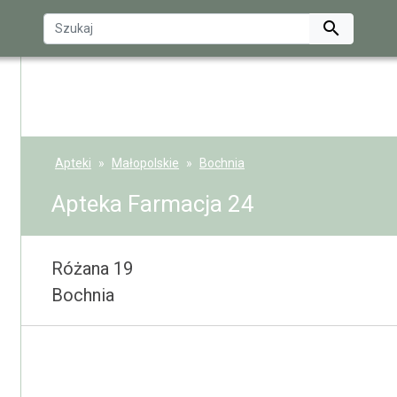

Apteki
Małopolskie
Bochnia
Apteka Farmacja 24
Różana 19
Bochnia