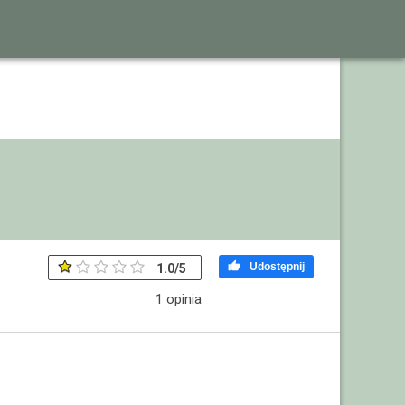

Udostępnij
1.0
/
5
1
opinia