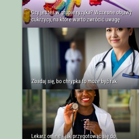
Czy jesteś w grupie ryzyka? Wczesne objawy
cukrzycy, na które warto zwrócić uwagę
Zbadaj się, bo chrypka to może być rak
Lekarz online - jak przygotować się do