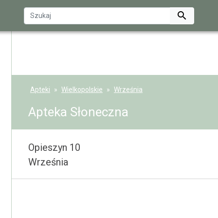

Apteki
Wielkopolskie
Września
Apteka Słoneczna
Opieszyn 10
Września