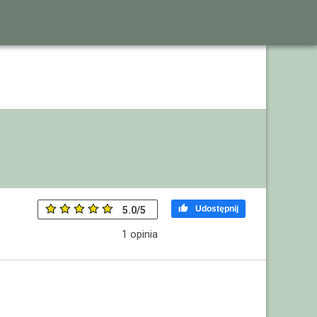

Udostępnij
5.0
/
5
1
opinia