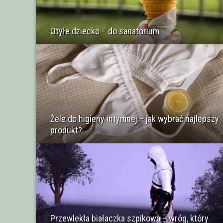
Otyłe dziecko – do sanatorium
Żele do higieny intymnej – jak wybrać najlepszy
produkt?
Przewlekła białaczka szpikowa – wróg, który