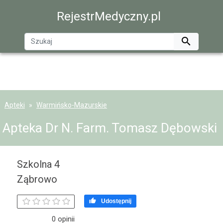
RejestrMedyczny.pl

Apteki
Warmińsko-Mazurskie
Apteka Dr N. Farm. Tomasz Dębowski
Szkolna 4
Ząbrowo

Udostępnij
0 opinii