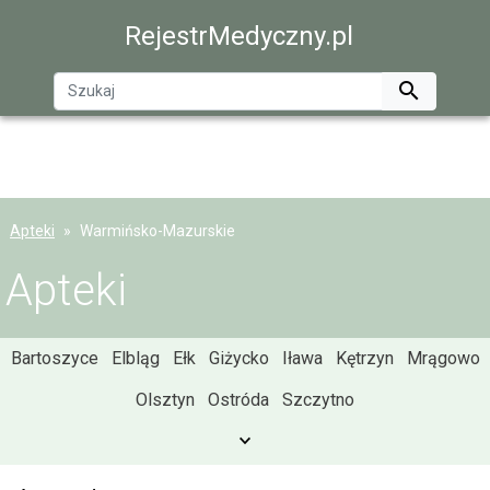
RejestrMedyczny.pl

Apteki
Warmińsko-Mazurskie
Apteki
Bartoszyce
Elbląg
Ełk
Giżycko
Iława
Kętrzyn
Mrągowo
Olsztyn
Ostróda
Szczytno