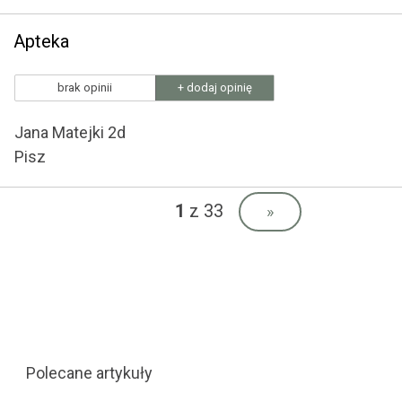
Apteka
brak opinii
+ dodaj opinię
Jana Matejki 2d
Pisz
1
z 33
»
Polecane artykuły