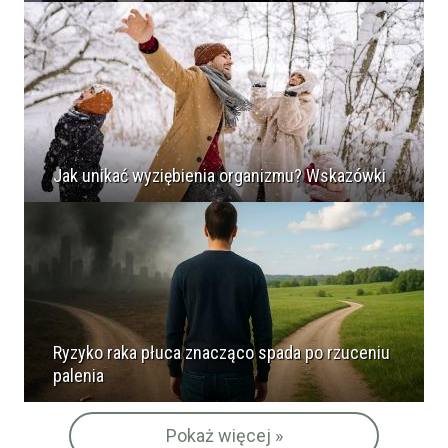
Jak unikać wyziębienia organizmu? Wskazówki
Ryzyko raka płuca znacząco spada po rzuceniu
palenia
Pokaż więcej »