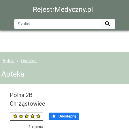
RejestrMedyczny.pl

Apteki
Opolskie
Apteka
Polna 2B
Chrząstowice

Udostępnij
1
opinia