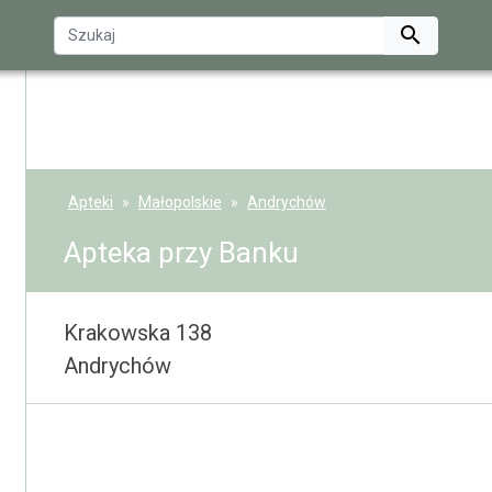

Apteki
Małopolskie
Andrychów
Apteka przy Banku
Krakowska 138
Andrychów