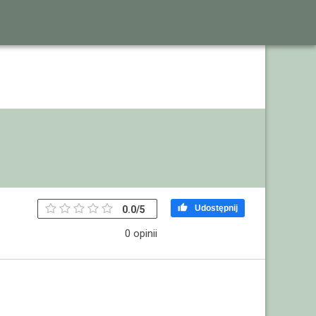

Udostępnij
0.0
/
5
0 opinii