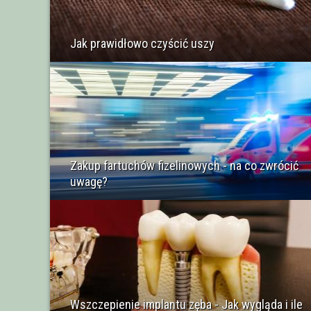
Jak prawidłowo czyścić uszy
Zakup fartuchów fizelinowych - na co zwrócić
uwagę?
Wszczepienie implantu zęba - Jak wygląda i ile