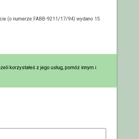
arcie (o numerze FABB-9211/17/94) wydano 15
eżeli korzystałeś z jego usług, pomóż innym i