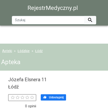
RejestrMedyczny.pl

Apteki
Łódzkie
Łódź
Apteka
Józefa Elsnera 11
Łódź

Udostępnij
0 opinii