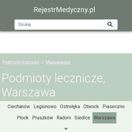
RejestrMedyczny.pl

Podmioty lecznicze
Mazowieckie
Podmioty lecznicze,
Warszawa
Ciechanów
Legionowo
Ostrołęka
Otwock
Piaseczno
Płock
Pruszków
Radom
Siedlce
Warszawa