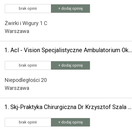
brak opinii
+ dodaj opinię
Żwirki i Wigury 1 C
Warszawa
1. Acl - Vision Specjalistyczne Ambulatorium Okulistyczne - NZOZ - Piotr Szymanek; 2. Aqua Lens Ewa, Piotr, Katarzyna, Stanisław Szymanek
brak opinii
+ dodaj opinię
Niepodległości 20
Warszawa
1. Skj-Praktyka Chirurgiczna Dr Krzysztof Szala 2. Skj Centrum Medyczne Dr Krzysztof Szala
brak opinii
+ dodaj opinię