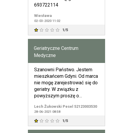
693722114
Wiesława
02-03-2020 11:02
1/5
Geriatryczne Centrum
Medyczne
Szanowni Państwo. Jestem
mieszkańcem Gdyni. Od marca
nie mogę zarejestrować się do
geriatry. W związku z
powyższym proszę o
rozwiązanie umowy o
Lech Żukowski Pesel 52123003530
świadczenie usł
28-06-2021 08:58
1/5