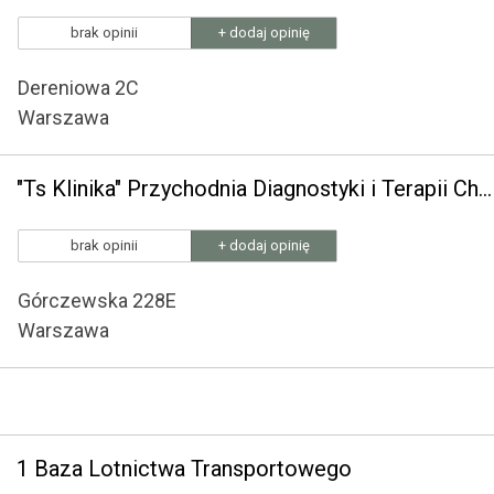
brak opinii
+ dodaj opinię
Dereniowa 2C
Warszawa
"Ts Klinika" Przychodnia Diagnostyki i Terapii Chorób Serca, Płuc i Naczyń Centrum Leczenia Przeciwzakrzepowego
brak opinii
+ dodaj opinię
Górczewska 228E
Warszawa
1 Baza Lotnictwa Transportowego