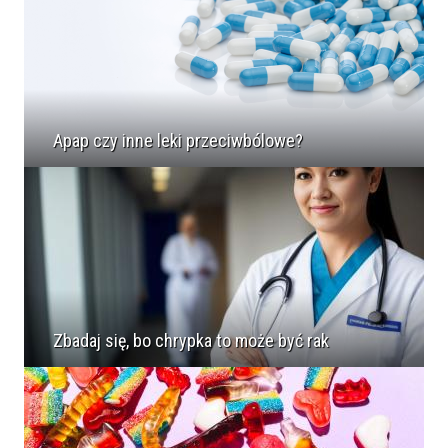
Apap czy inne leki przeciwbólowe?
Zbadaj się, bo chrypka to może być rak