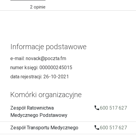
2
opinie
Informacje podstawowe
e-mail:
novack@poczta.fm
numer księgi:
000000245015
data rejestracji:
26-10-2021
Komórki organizacyjne
local_phone
Zespół Ratownictwa
600 517 627
Medycznego Podstawowy
local_phone
Zespół Transportu Medycznego
600 517 627