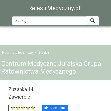
RejestrMedyczny.pl

Podmioty lecznicze
Śląskie
Centrum Medyczne Jurajska Grupa
Ratownictwa Medycznego
Zuzanka 14
Zawiercie

Udostępnij