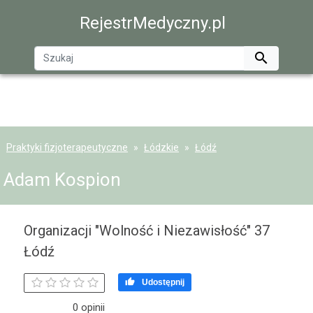
RejestrMedyczny.pl

Praktyki fizjoterapeutyczne
Łódzkie
Łódź
Adam Kospion
Organizacji "Wolność i Niezawisłość" 37
Łódź

Udostępnij
0 opinii