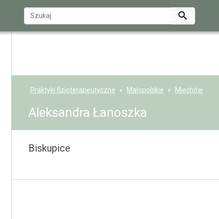

Praktyki fizjoterapeutyczne
Małopolskie
Miechów
Aleksandra Łanoszka
Biskupice