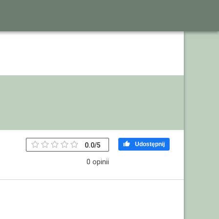

Udostępnij
0.0
/
5
0 opinii