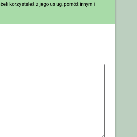
eżeli korzystałeś z jego usług, pomóż innym i