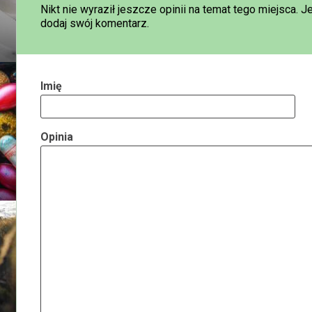
Nikt nie wyraził jeszcze opinii na temat tego miejsca. J
dodaj swój komentarz.
Imię
Opinia