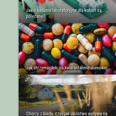
Jakie badania laboratoryjne dla kobiet są
polecane?
Jak otrzymać leki na kwarantannie domowej
Chorzy z biedy, czyli jak ubóstwo wpływa na