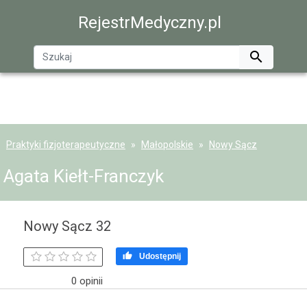
RejestrMedyczny.pl

Praktyki fizjoterapeutyczne
Małopolskie
Nowy Sącz
Agata Kiełt-Franczyk
Nowy Sącz 32

Udostępnij
0 opinii