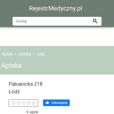
RejestrMedyczny.pl

Apteki
Łódzkie
Łódź
Apteka
Pabianicka 218
Łódź

Udostępnij
0 opinii