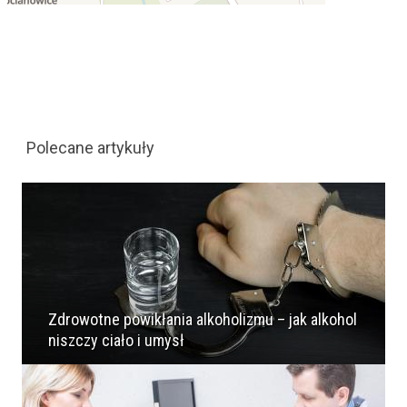
Polecane artykuły
Zdrowotne powikłania alkoholizmu – jak alkohol
niszczy ciało i umysł