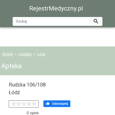
RejestrMedyczny.pl

Apteki
Łódzkie
Łódź
Apteka
Rudzka 106/108
Łódź

Udostępnij
0 opinii