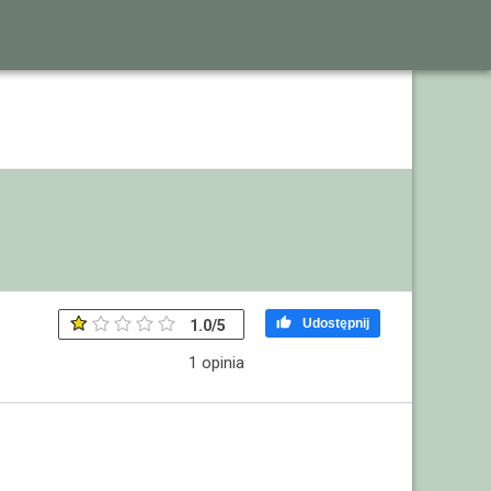

Udostępnij
1.0
/
5
1
opinia