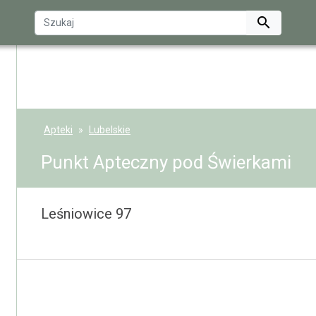

Apteki
Lubelskie
Punkt Apteczny pod Świerkami
Leśniowice 97