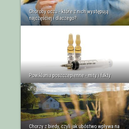
Choroby oczu - które z nich występują
najczęściej i dlaczego?
Powikłania poszczepienne - mity i fakty
Chorzy z biedy, czyli jak ubóstwo wpływa na