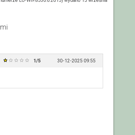
(o numerze LU-WIF.8530.6.2015) wydano 15 września
ami
1/5
30-12-2025 09:55