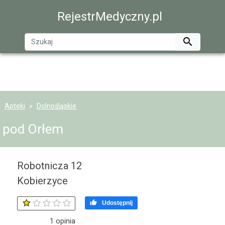
RejestrMedyczny.pl

Apteki
Dolnośląskie
pod Orłem
Robotnicza 12
Kobierzyce

Udostępnij
1
opinia