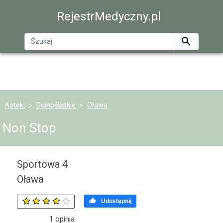
RejestrMedyczny.pl

Apteki
Dolnośląskie
Oława
Non Stop
Sportowa 4
Oława

Udostępnij
1
opinia