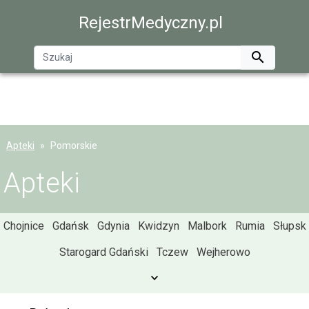
RejestrMedyczny.pl

Apteki
Pomorskie
Apteki
Chojnice
Gdańsk
Gdynia
Kwidzyn
Malbork
Rumia
Słupsk
Starogard Gdański
Tczew
Wejherowo