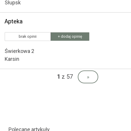
Słupsk
Apteka
brak opinii
+ dodaj opinię
Świerkowa 2
Karsin
1
z 57
»
Polecane artykuły