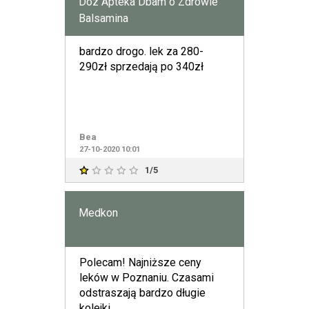
Doz Apteka Dbam o Zdrowie
Balsamina
bardzo drogo. lek za 280-
290zł sprzedają po 340zł
Bea
27-10-2020 10:01
1/5
Medkon
Polecam! Najniższe ceny
leków w Poznaniu. Czasami
odstraszają bardzo długie
kolejki.