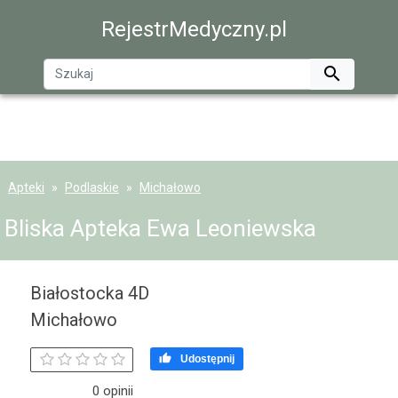
RejestrMedyczny.pl

Apteki
Podlaskie
Michałowo
Bliska Apteka Ewa Leoniewska
Białostocka 4D
Michałowo

Udostępnij
0 opinii