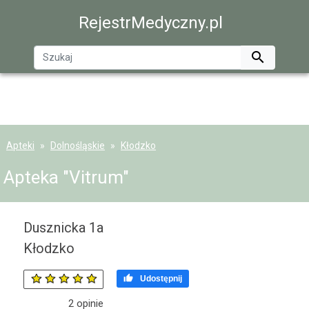
RejestrMedyczny.pl

Apteki
Dolnośląskie
Kłodzko
Apteka "Vitrum"
Dusznicka 1a
Kłodzko

Udostępnij
2
opinie