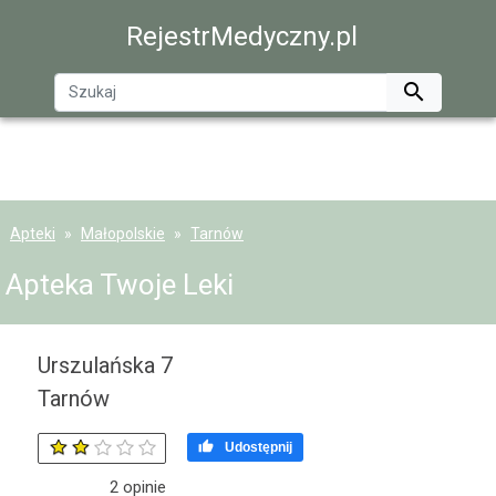
RejestrMedyczny.pl

Apteki
Małopolskie
Tarnów
Apteka Twoje Leki
Urszulańska 7
Tarnów

Udostępnij
2
opinie